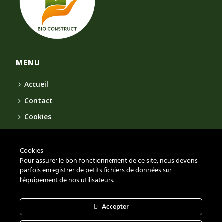
MENU
Accueil
Contact
Cookies
Vie Privée
Cookies
ADRESSE
Pour assurer le bon fonctionnement de ce site, nous devons
parfois enregistrer de petits fichiers de données sur
Bio Construct
l'équipement de nos utilisateurs.
Chemin des Lentillières 18 box D14
1023 Crissier
Accepter
021 539 12 02